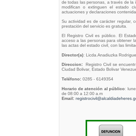
de todas las personas, a través de la
modifican o extinguen el estado civ
actuaciones y declaraciones contenida
Su actividad es de carácter regular, c
prestación del servicio es gratuita.
El Registro Civil es público. El Est
acceso a las personas para obtener la
las actas del estado civil, con las limit
Director(a)
: Licda.Anadiuzka Rodrigu
Direccion
:
Registro Civil se encuentr
Ciudad Bolivar, Estado Bolivar Venezue
Teléfono:
0285 - 6149354
Horario de atención al público
: lun
de 08:00 a 12:00 a.m
Email:
registrocivil@alcaldiadeheres.