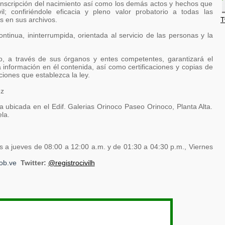
 inscripción del nacimiento así como los demás actos y hechos que
il; confiriéndole eficacia y pleno valor probatorio a todas las
s en sus archivos.
T
ontinua, ininterrumpida, orientada al servicio de las personas y la
ado, a través de sus órganos y entes competentes, garantizará el
 información en él contenida, así como certificaciones y copias de
aciones que establezca la ley.
ez
a ubicada en el Edif. Galerias Orinoco Paseo Orinoco, Planta Alta.
la.
es a jueves de 08:00 a 12:00 a.m. y de 01:30 a 04:30 p.m., Viernes
gob.ve
Twitter:
@registrocivilh