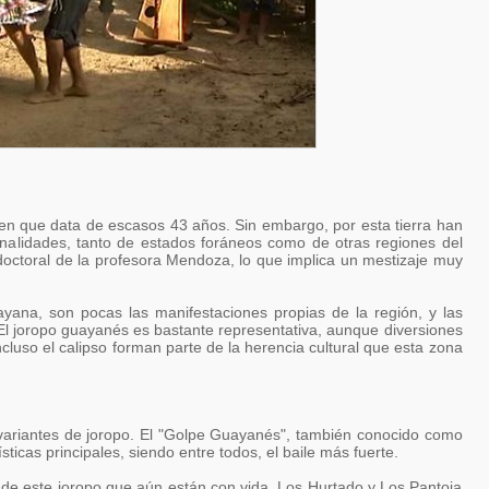
n que data de escasos 43 años. Sin embargo, por esta tierra han
nalidades, tanto de estados foráneos como de otras regiones del
 doctoral de la profesora Mendoza, lo que implica un mestizaje muy
ayana, son pocas las manifestaciones propias de la región, y las
l joropo guayanés es bastante representativa, aunque diversiones
incluso el calipso forman parte de la herencia cultural que esta zona
variantes de joropo. El "Golpe Guayanés", también conocido como
sticas principales, siendo entre todos, el baile más fuerte.
s de este joropo que aún están con vida. Los Hurtado y Los Pantoja