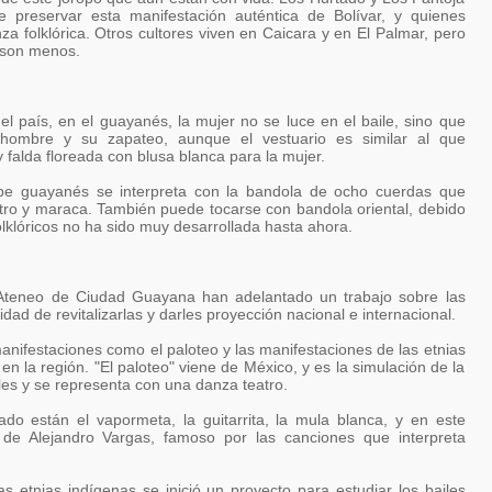
 preservar esta manifestación auténtica de Bolívar, y quienes
za folklórica. Otros cultores viven en Caicara y en El Palmar, pero
 son menos.
del país, en el guayanés, la mujer no se luce en el baile, sino que
hombre y su zapateo, aunque el vestuario es similar al que
 falda floreada con blusa blanca para la mujer.
lpe guayanés se interpreta con la bandola de ocho cuerdas que
tro y maraca. También puede tocarse con bandola oriental, debido
lklóricos no ha sido muy desarrollada hasta ahora.
Ateneo de Ciudad Guayana han adelantado un trabajo sobre las
idad de revitalizarlas y darles proyección nacional e internacional.
anifestaciones como el paloteo y las manifestaciones de las etnias
en la región. "El paloteo" viene de México, y es la simulación de la
les y se representa con una danza teatro.
ado están el vapormeta, la guitarrita, la mula blanca, y en este
de Alejandro Vargas, famoso por las canciones que interpreta
s etnias indígenas se inició un proyecto para estudiar los bailes