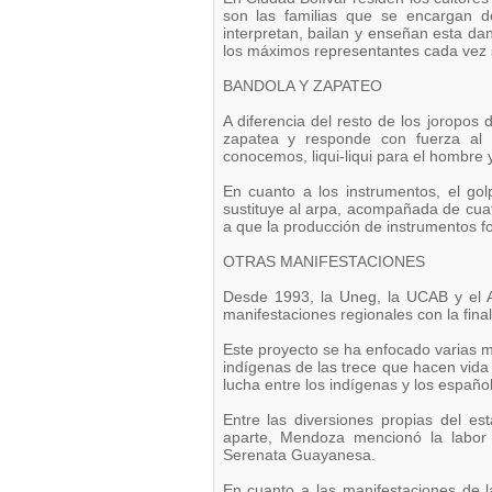
son las familias que se encargan de
interpretan, bailan y enseñan esta dan
los máximos representantes cada vez
BANDOLA Y ZAPATEO
A diferencia del resto de los joropos 
zapatea y responde con fuerza al 
conocemos, liqui-liqui para el hombre y
En cuanto a los instrumentos, el go
sustituye al arpa, acompañada de cua
a que la producción de instrumentos fo
OTRAS MANIFESTACIONES
Desde 1993, la Uneg, la UCAB y el 
manifestaciones regionales con la final
Este proyecto se ha enfocado varias m
indígenas de las trece que hacen vida 
lucha entre los indígenas y los españo
Entre las diversiones propias del est
aparte, Mendoza mencionó la labor 
Serenata Guayanesa.
En cuanto a las manifestaciones de la