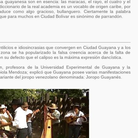
sa guayanesa son en esencia: las maracas, el rayo, el cuatro y el
iccionario de la real academia es un vocablo de origen caribe, por
aduce como algo gracioso, bullanguero. Ciertamente la palabra
, que para muchos en Ciudad Bolívar es sinónimo de parrandón.
ntilicios e idiosincrasias que convergen en Ciudad Guayana y a los
zona se ha popularizado la falsa creencia acerca de la falta de
en su defecto que el calipso es la máxima expresión dancística.
ón, profesora de la Universidad Experimental de Guayana y la
abiola Mendoza; explicó que Guayana posee varias manifestaciones
 variante del joropo venezolano denominada: Joropo Guayanés.